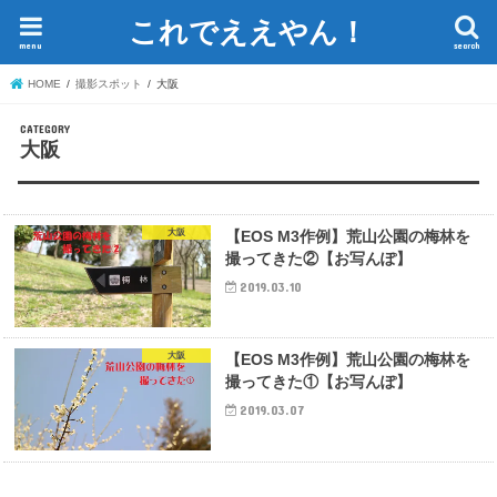
これでええやん！
menu
search
HOME
撮影スポット
大阪
大阪
大阪
【EOS M3作例】荒山公園の梅林を
撮ってきた②【お写んぽ】
2019.03.10
大阪
【EOS M3作例】荒山公園の梅林を
撮ってきた①【お写んぽ】
2019.03.07